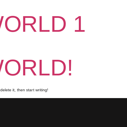
WORLD 1
WORLD!
elete it, then start writing!