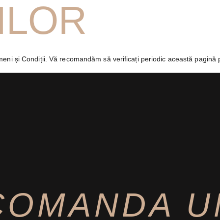
ILOR
ni și Condiții. Vă recomandăm să verificați periodic această pagină pen
COMANDA U