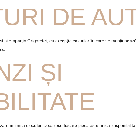
TURI DE AU
st site aparțin Grigoretei, cu excepția cazurilor în care se menționează a
să.
ZI ȘI
BILITATE
are în limita stocului. Deoarece fiecare piesă este unică, disponibilita