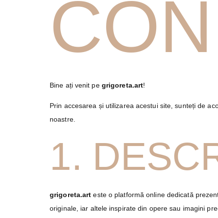
COND
Bine ați venit pe
grigoreta.art
!
Prin accesarea și utilizarea acestui site, sunteți de ac
noastre.
1. DESC
grigoreta.art
este o platformă online dedicată prezentăr
originale, iar altele inspirate din opere sau imagini pree