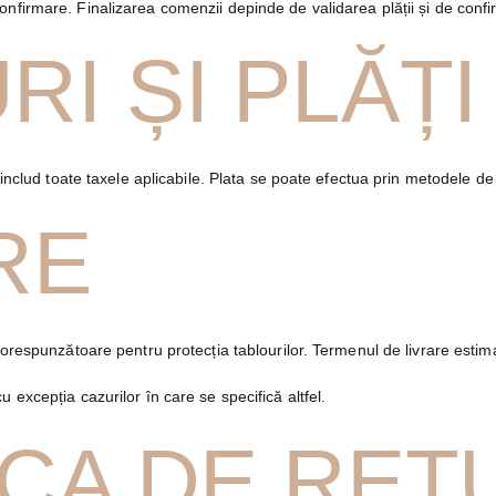
firmare. Finalizarea comenzii depinde de validarea plății și de confirm
RI ȘI PLĂȚI
i includ toate taxele aplicabile. Plata se poate efectua prin metodele de
RE
 corespunzătoare pentru protecția tablourilor. Termenul de livrare esti
 excepția cazurilor în care se specifică altfel.
TICA DE RET