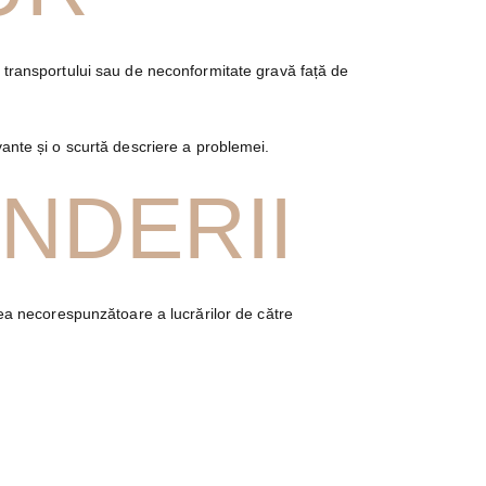
l transportului sau de neconformitate gravă față de
vante și o scurtă descriere a problemei.
UNDERII
rea necorespunzătoare a lucrărilor de către