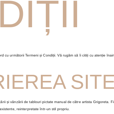
IȚII
ord cu următorii Termeni și Condiții. Vă rugăm să îi citiți cu atenție îna
RIEREA SITE
ii și vânzării de tablouri pictate manual de către artista Grigoreta. Fi
xistente, reinterpretate într-un stil propriu.