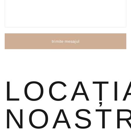
trimite mesajul
LOCAȚI
NOAST