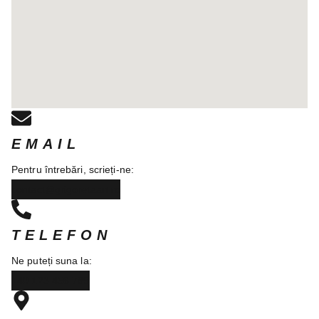
EMAIL
Pentru întrebări, scrieți-ne:
contact@grigoretaart.ro
TELEFON
Ne puteți suna la:
+40 123 456 789